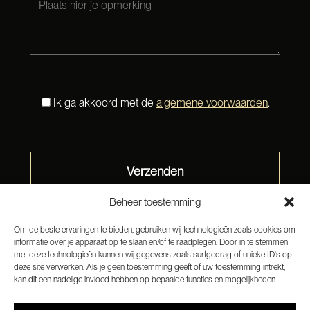
Ik ga akkoord met de
algemene voorwaarden
.
Beheer toestemming
Om de beste ervaringen te bieden, gebruiken wij technologieën zoals cookies om
informatie over je apparaat op te slaan en/of te raadplegen. Door in te stemmen
met deze technologieën kunnen wij gegevens zoals surfgedrag of unieke ID's op
deze site verwerken. Als je geen toestemming geeft of uw toestemming intrekt,
kan dit een nadelige invloed hebben op bepaalde functies en mogelijkheden.