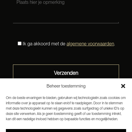
Ik ga akkoord met de
algemene voorwaarden
.
Beheer toestemming
Om de beste ervaringen te bieden, gebruiken wij technologieën zoals cookies om
informatie over je apparaat op te slaan en/of te raadplegen. Door in te stemmen
met deze technologieën kunnen wij gegevens zoals surfgedrag of unieke ID's op
deze site verwerken. Als je geen toestemming geeft of uw toestemming intrekt,
kan dit een nadelige invloed hebben op bepaalde functies en mogelijkheden.